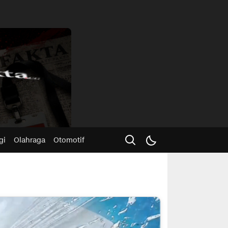
Advertisme
gi
Olahraga
Otomotif