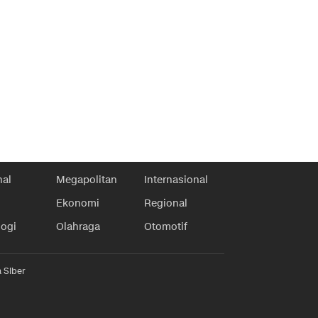
nal
Megapolitan
Internasional
Ekonomi
Regional
logi
Olahraga
Otomotif
 Siber