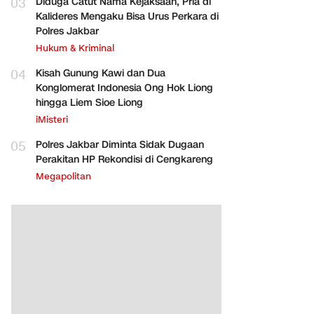
03
Diduga Catut Nama Kejaksaan, Pria di
Kalideres Mengaku Bisa Urus Perkara di
Polres Jakbar
Hukum & Kriminal
04
Kisah Gunung Kawi dan Dua
Konglomerat Indonesia Ong Hok Liong
hingga Liem Sioe Liong
iMisteri
05
Polres Jakbar Diminta Sidak Dugaan
Perakitan HP Rekondisi di Cengkareng
Megapolitan