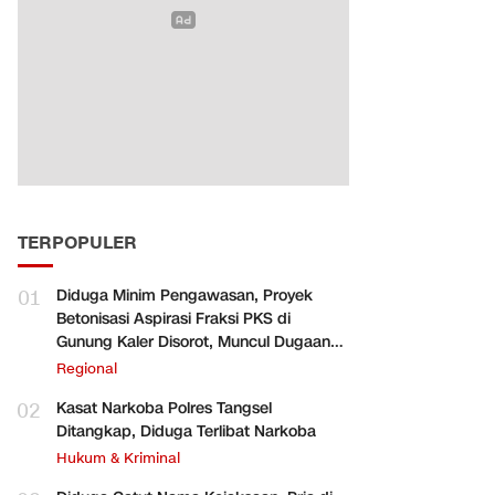
TERPOPULER
01
Diduga Minim Pengawasan, Proyek
Betonisasi Aspirasi Fraksi PKS di
Gunung Kaler Disorot, Muncul Dugaan
Pengurangan Volume
Regional
02
Kasat Narkoba Polres Tangsel
Ditangkap, Diduga Terlibat Narkoba
Hukum & Kriminal