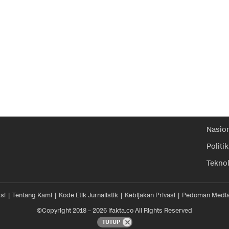
Nasio
Politik
Tekno
si
Tentang Kami
Kode Etik Jurnalistik
Kebijakan Privasi
Pedoman Media
©Copyright 2018 – 2026 ifakta.co All Rights Reserved
TUTUP