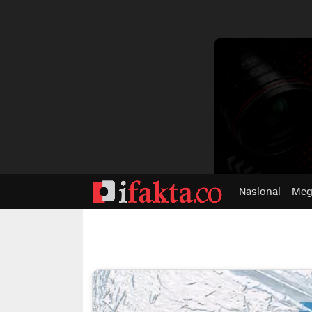
dvertisment
Nasional
Meg
ifakta.co
#pastibenar