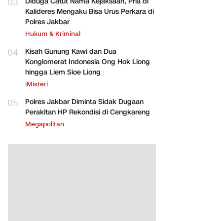
03
Diduga Catut Nama Kejaksaan, Pria di
Kalideres Mengaku Bisa Urus Perkara di
Polres Jakbar
Hukum & Kriminal
04
Kisah Gunung Kawi dan Dua
Konglomerat Indonesia Ong Hok Liong
hingga Liem Sioe Liong
iMisteri
05
Polres Jakbar Diminta Sidak Dugaan
Perakitan HP Rekondisi di Cengkareng
Megapolitan