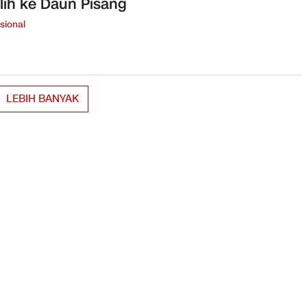
lih ke Daun Pisang
sional
LEBIH BANYAK