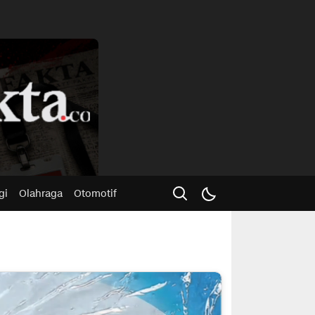
Advertisme
gi
Olahraga
Otomotif