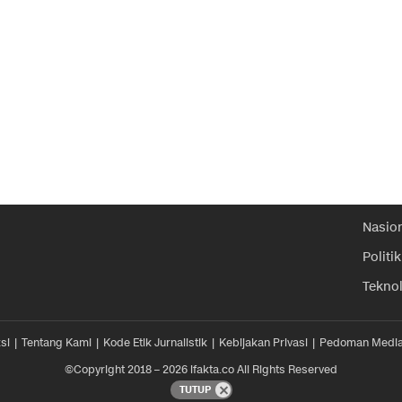
Nasio
Politik
Tekno
si
Tentang Kami
Kode Etik Jurnalistik
Kebijakan Privasi
Pedoman Media
©Copyright 2018 – 2026 ifakta.co All Rights Reserved
TUTUP