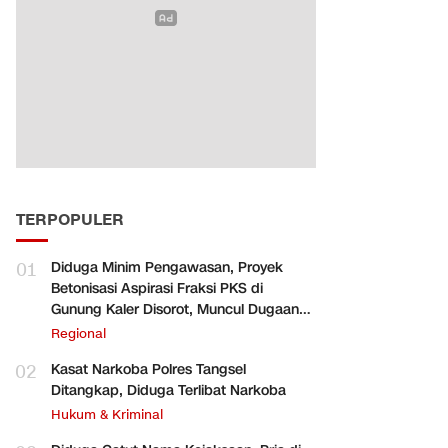
TERPOPULER
01
Diduga Minim Pengawasan, Proyek
Betonisasi Aspirasi Fraksi PKS di
Gunung Kaler Disorot, Muncul Dugaan
Pengurangan Volume
Regional
02
Kasat Narkoba Polres Tangsel
Ditangkap, Diduga Terlibat Narkoba
Hukum & Kriminal