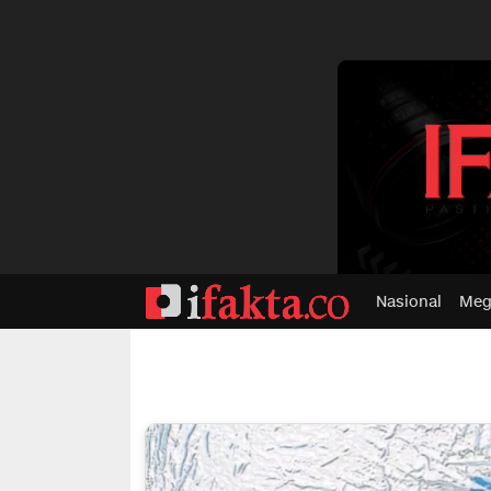
dvertisment
Nasional
Meg
ifakta.co
#pastibenar