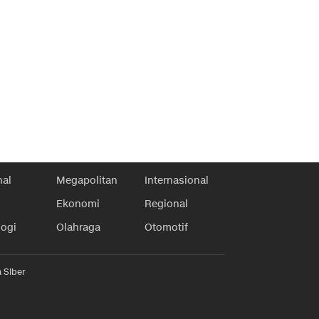
nal
Megapolitan
Internasional
Ekonomi
Regional
logi
Olahraga
Otomotif
 Siber