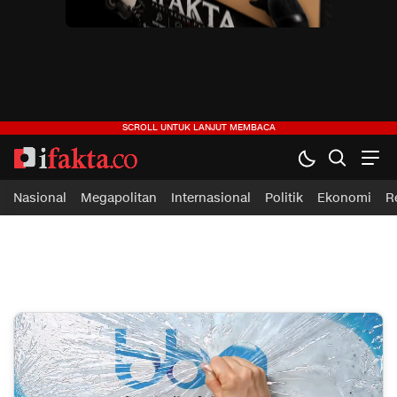
ifakta.co
#pastibenar
Nasional
Megapolitan
Internasional
Politik
Ekonomi
R