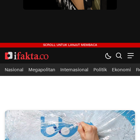
ifakta.co
#pastibenar
Nasional
Megapolitan
Internasional
Politik
Ekonomi
R