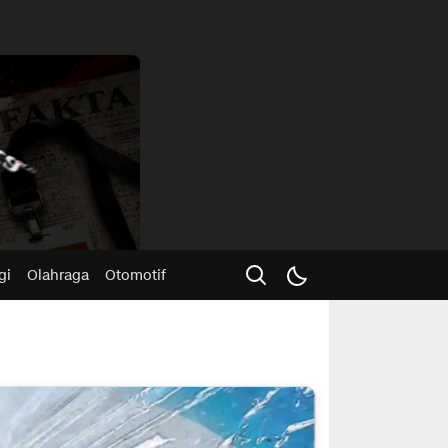
Advertisme
gi
Olahraga
Otomotif