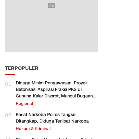
TERPOPULER
01
Diduga Minim Pengawasan, Proyek
Betonisasi Aspirasi Fraksi PKS di
Gunung Kaler Disorot, Muncul Dugaan
Pengurangan Volume
Regional
02
Kasat Narkoba Polres Tangsel
Ditangkap, Diduga Terlibat Narkoba
Hukum & Kriminal