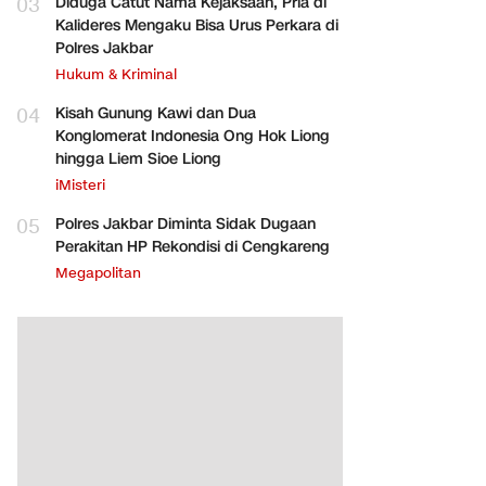
03
Diduga Catut Nama Kejaksaan, Pria di
Kalideres Mengaku Bisa Urus Perkara di
Polres Jakbar
Hukum & Kriminal
04
Kisah Gunung Kawi dan Dua
Konglomerat Indonesia Ong Hok Liong
hingga Liem Sioe Liong
iMisteri
05
Polres Jakbar Diminta Sidak Dugaan
Perakitan HP Rekondisi di Cengkareng
Megapolitan