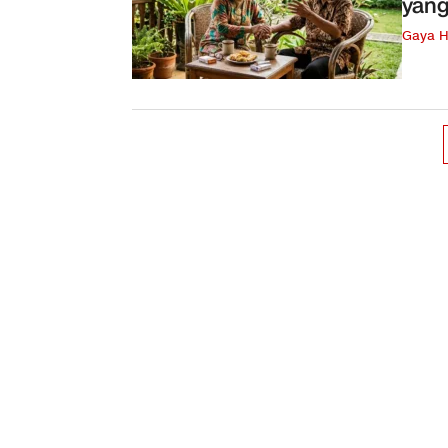
yang
Gaya H