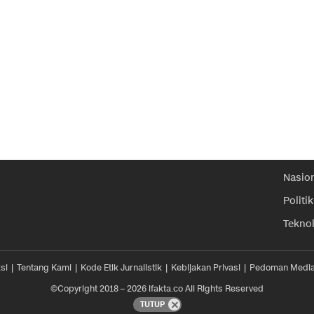
Nasio
Politik
Tekno
si
Tentang Kami
Kode Etik Jurnalistik
Kebijakan Privasi
Pedoman Media
©Copyright 2018 – 2026 ifakta.co All Rights Reserved
TUTUP