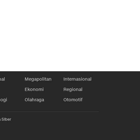
nal
Megapolitan
Internasional
Ekonomi
Regional
logi
Olahraga
Otomotif
 Siber