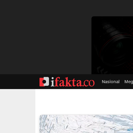
dvertisment
Nasional
Meg
ifakta.co
#pastibenar