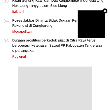
03
Kisah Gunung Kawi dan Dua Konglomerat Indonesia Ong
Hok Liong hingga Liem Sioe Liong
×
iMisteri
04
Polres Jakbar Diminta Sidak Dugaan Perakitan HP
Rekondisi di Cengkareng
Megapolitan
05
Dugaan prostitusi berkedok pijat di Citra Raya terus
beroperasi, ketegasan Satpol PP Kabupaten Tangerang
dipertanyakan
Regional