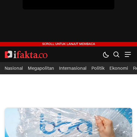
ifakta.co
#pastibenar
Nasional
Megapolitan
Internasional
Politik
Ekonomi
R