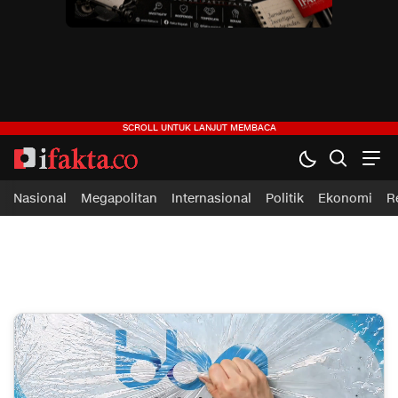
ifakta.co
#pastibenar
Nasional
Megapolitan
Internasional
Politik
Ekonomi
R