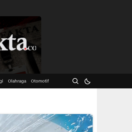
Advertisme
gi
Olahraga
Otomotif