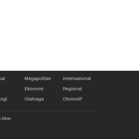
nal
Megapolitan
Internasional
Ekonomi
Regional
logi
Olahraga
Otomotif
 Siber