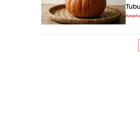
Tub
Keseha