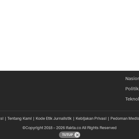
Nasio
Politik
Tekno
si
Tentang Kami
Kode Etik Jurnalistik
Kebijakan Privasi
Pedoman Media
©Copyright 2018 – 2026 ifakta.co All Rights Reserved
TUTUP