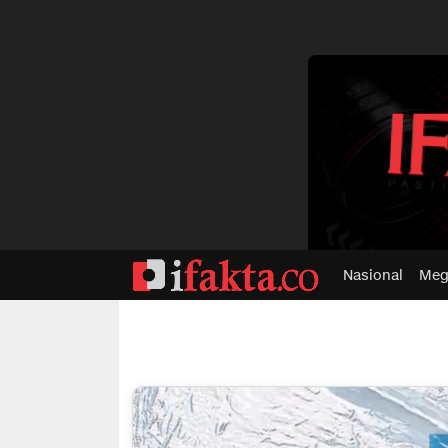
dvertisment
Nasional
Meg
ifakta.co
#pastibenar