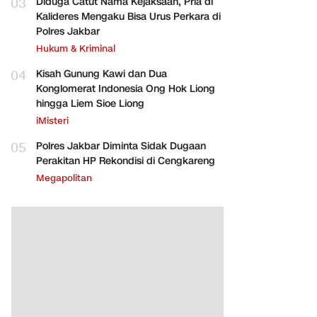
03
Diduga Catut Nama Kejaksaan, Pria di
Kalideres Mengaku Bisa Urus Perkara di
Polres Jakbar
Hukum & Kriminal
04
Kisah Gunung Kawi dan Dua
Konglomerat Indonesia Ong Hok Liong
hingga Liem Sioe Liong
iMisteri
05
Polres Jakbar Diminta Sidak Dugaan
Perakitan HP Rekondisi di Cengkareng
Megapolitan