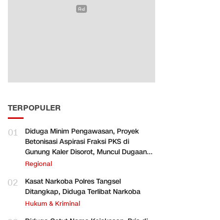
TERPOPULER
01
Diduga Minim Pengawasan, Proyek
Betonisasi Aspirasi Fraksi PKS di
Gunung Kaler Disorot, Muncul Dugaan
Pengurangan Volume
Regional
02
Kasat Narkoba Polres Tangsel
Ditangkap, Diduga Terlibat Narkoba
Hukum & Kriminal