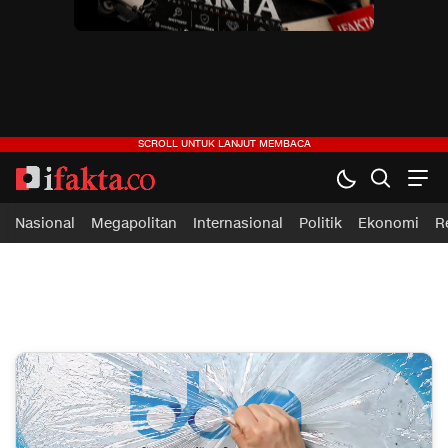
ifakta.co
#pastibenar
Nasional
Megapolitan
Internasional
Politik
Ekonomi
R