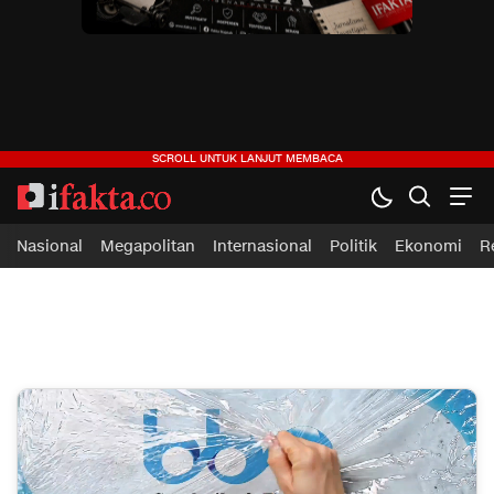
ifakta.co
#pastibenar
Nasional
Megapolitan
Internasional
Politik
Ekonomi
R