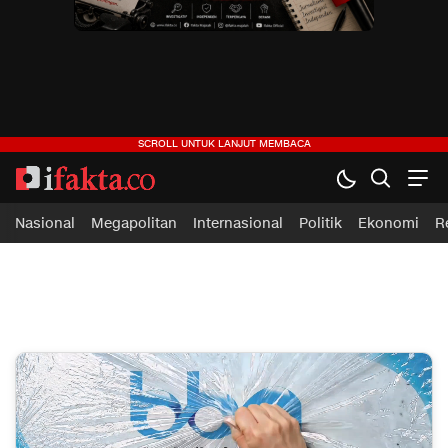
ifakta.co
#pastibenar
Nasional
Megapolitan
Internasional
Politik
Ekonomi
R