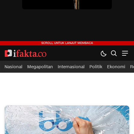
ifakta.co
#pastibenar
Nasional
Megapolitan
Internasional
Politik
Ekonomi
R