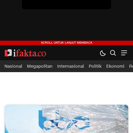
ifakta.co
#pastibenar
Nasional
Megapolitan
Internasional
Politik
Ekonomi
R