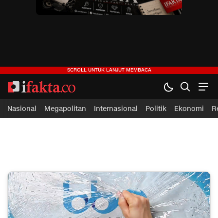
ifakta.co
#pastibenar
Nasional
Megapolitan
Internasional
Politik
Ekonomi
R