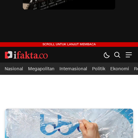
ifakta.co
#pastibenar
Nasional
Megapolitan
Internasional
Politik
Ekonomi
R