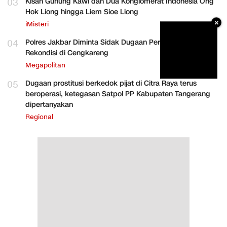
03
Kisah Gunung Kawi dan Dua Konglomerat Indonesia Ong
Hok Liong hingga Liem Sioe Liong
×
iMisteri
04
Polres Jakbar Diminta Sidak Dugaan Perakitan HP
Rekondisi di Cengkareng
Megapolitan
05
Dugaan prostitusi berkedok pijat di Citra Raya terus
beroperasi, ketegasan Satpol PP Kabupaten Tangerang
dipertanyakan
Regional