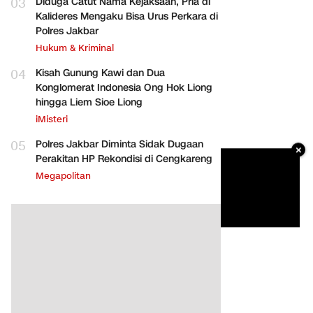
03
Diduga Catut Nama Kejaksaan, Pria di
Kalideres Mengaku Bisa Urus Perkara di
Polres Jakbar
Hukum & Kriminal
04
Kisah Gunung Kawi dan Dua
Konglomerat Indonesia Ong Hok Liong
hingga Liem Sioe Liong
iMisteri
05
Polres Jakbar Diminta Sidak Dugaan
×
Perakitan HP Rekondisi di Cengkareng
Megapolitan