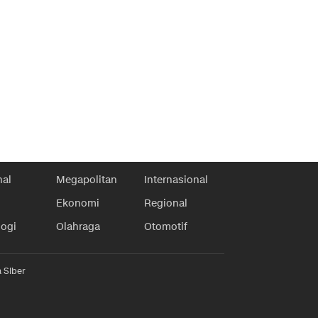
nal
Megapolitan
Internasional
Ekonomi
Regional
logi
Olahraga
Otomotif
 Siber