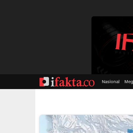
dvertisment
Nasional
Meg
ifakta.co
#pastibenar