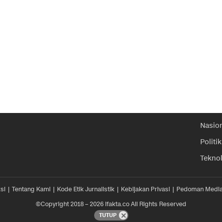
Nasio
Politik
Tekno
si
Tentang Kami
Kode Etik Jurnalistik
Kebijakan Privasi
Pedoman Media
©Copyright 2018 – 2026 ifakta.co All Rights Reserved
TUTUP