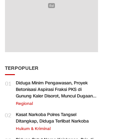
TERPOPULER
01
Diduga Minim Pengawasan, Proyek
Betonisasi Aspirasi Fraksi PKS di
Gunung Kaler Disorot, Muncul Dugaan
Pengurangan Volume
Regional
02
Kasat Narkoba Polres Tangsel
Ditangkap, Diduga Terlibat Narkoba
Hukum & Kriminal