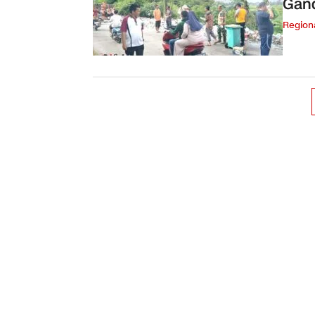
Gand
Region