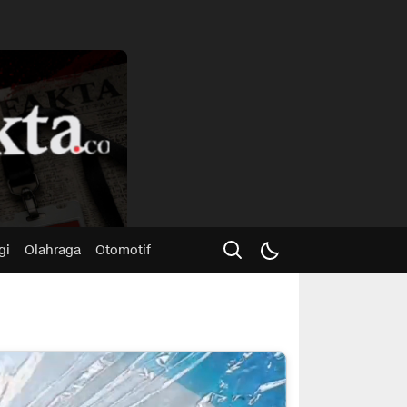
Advertisme
gi
Olahraga
Otomotif