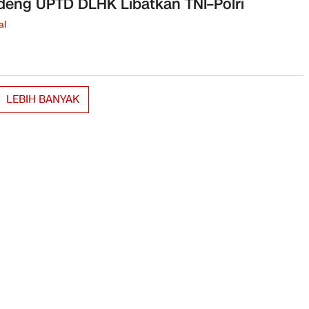
eng UPTD DLHK Libatkan TNI–Polri
al
LEBIH BANYAK