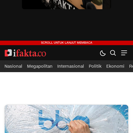
ifakta.co
#pastibenar
Nasional
Megapolitan
Internasional
Politik
Ekonomi
R