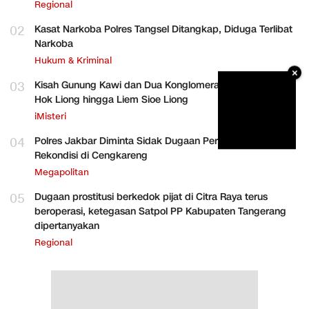
Regional
02
Kasat Narkoba Polres Tangsel Ditangkap, Diduga Terlibat
Narkoba
Hukum & Kriminal
×
03
Kisah Gunung Kawi dan Dua Konglomerat Indonesia Ong
Hok Liong hingga Liem Sioe Liong
iMisteri
04
Polres Jakbar Diminta Sidak Dugaan Perakitan HP
Rekondisi di Cengkareng
Megapolitan
05
Dugaan prostitusi berkedok pijat di Citra Raya terus
beroperasi, ketegasan Satpol PP Kabupaten Tangerang
dipertanyakan
Regional