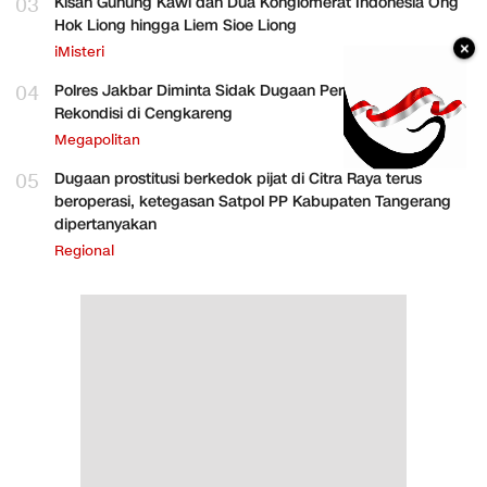
03
Kisah Gunung Kawi dan Dua Konglomerat Indonesia Ong
Hok Liong hingga Liem Sioe Liong
×
iMisteri
04
Polres Jakbar Diminta Sidak Dugaan Perakitan HP
Rekondisi di Cengkareng
Megapolitan
05
Dugaan prostitusi berkedok pijat di Citra Raya terus
beroperasi, ketegasan Satpol PP Kabupaten Tangerang
dipertanyakan
Regional