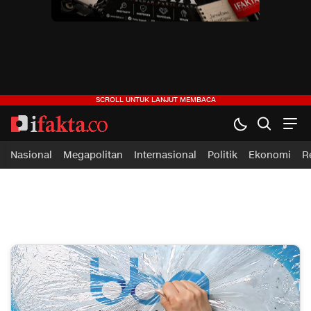
ifakta.co
#pastibenar
Nasional
Megapolitan
Internasional
Politik
Ekonomi
R