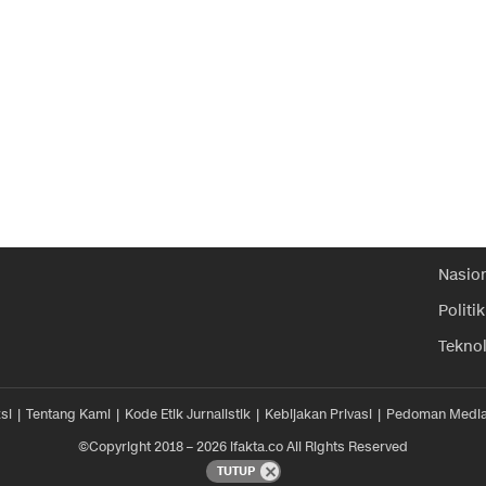
Nasio
Politik
Tekno
si
Tentang Kami
Kode Etik Jurnalistik
Kebijakan Privasi
Pedoman Media
©Copyright 2018 – 2026 ifakta.co All Rights Reserved
TUTUP