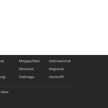
nal
Megapolitan
Internasional
Ekonomi
Regional
logi
Olahraga
Otomotif
 Siber