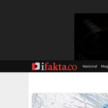
dvertisment
Nasional
Meg
ifakta.co
#pastibenar