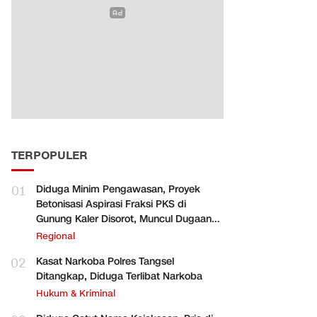
TERPOPULER
01
Diduga Minim Pengawasan, Proyek
Betonisasi Aspirasi Fraksi PKS di
Gunung Kaler Disorot, Muncul Dugaan
Pengurangan Volume
Regional
02
Kasat Narkoba Polres Tangsel
Ditangkap, Diduga Terlibat Narkoba
Hukum & Kriminal