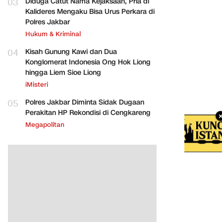
03
Diduga Catut Nama Kejaksaan, Pria di
Kalideres Mengaku Bisa Urus Perkara di
Polres Jakbar
Hukum & Kriminal
04
Kisah Gunung Kawi dan Dua
Konglomerat Indonesia Ong Hok Liong
hingga Liem Sioe Liong
iMisteri
05
Polres Jakbar Diminta Sidak Dugaan
Perakitan HP Rekondisi di Cengkareng
Megapolitan