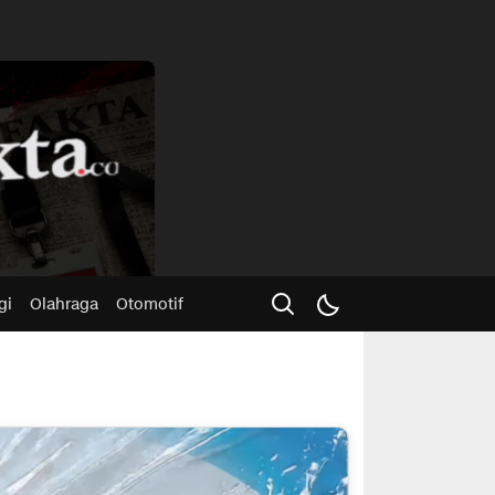
Advertisme
gi
Olahraga
Otomotif