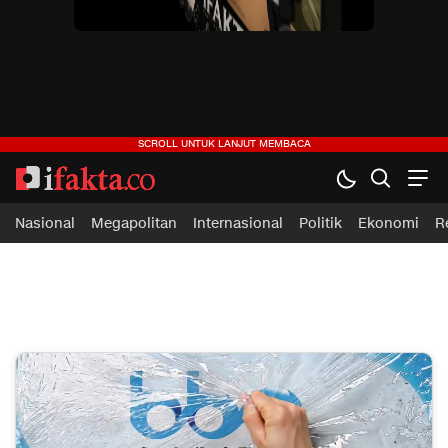
ifakta.co
#pastibenar
Nasional
Megapolitan
Internasional
Politik
Ekonomi
R