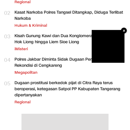
Regional
02
Kasat Narkoba Polres Tangsel Ditangkap, Diduga Terlibat
Narkoba
Hukum & Kriminal
×
03
Kisah Gunung Kawi dan Dua Konglomerat Indonesia Ong
Hok Liong hingga Liem Sioe Liong
iMisteri
04
Polres Jakbar Diminta Sidak Dugaan Perakitan HP
Rekondisi di Cengkareng
Megapolitan
05
Dugaan prostitusi berkedok pijat di Citra Raya terus
beroperasi, ketegasan Satpol PP Kabupaten Tangerang
dipertanyakan
Regional