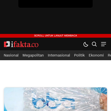
ifakta.co
#pastibenar
Nasional
Megapolitan
Internasional
Politik
Ekonomi
R