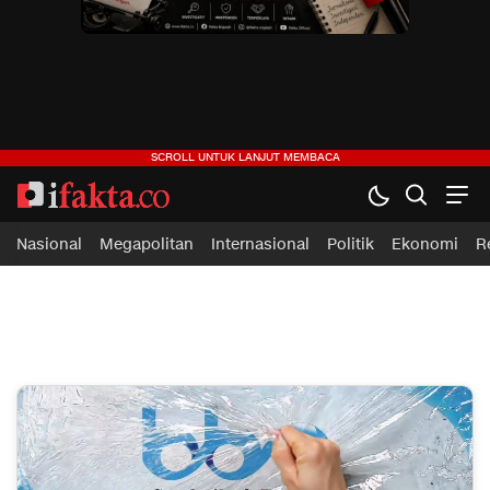
ifakta.co
#pastibenar
Nasional
Megapolitan
Internasional
Politik
Ekonomi
R