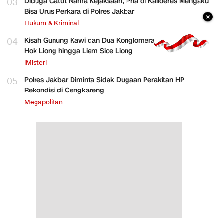
03
Diduga Catut Nama Kejaksaan, Pria di Kalideres Mengaku
Bisa Urus Perkara di Polres Jakbar
×
Hukum & Kriminal
04
Kisah Gunung Kawi dan Dua Konglomerat Indonesia Ong
Hok Liong hingga Liem Sioe Liong
iMisteri
05
Polres Jakbar Diminta Sidak Dugaan Perakitan HP
Rekondisi di Cengkareng
Megapolitan