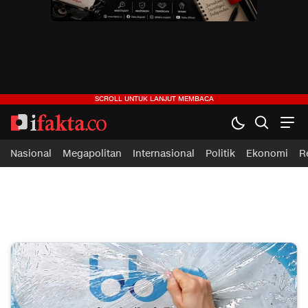
ifakta.co
#pastibenar
Nasional
Megapolitan
Internasional
Politik
Ekonomi
R