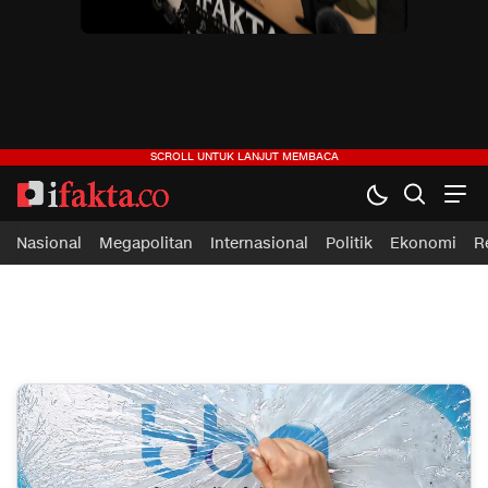
ifakta.co
#pastibenar
Nasional
Megapolitan
Internasional
Politik
Ekonomi
R