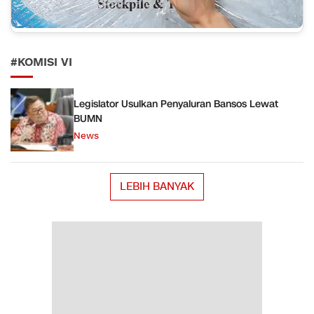
#KOMISI VI
Legislator Usulkan Penyaluran Bansos Lewat
BUMN
News
LEBIH BANYAK