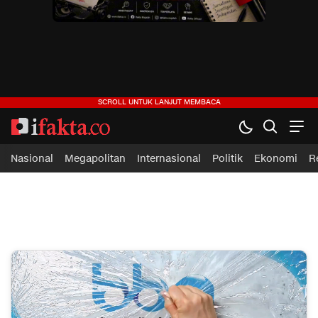
ifakta.co
#pastibenar
Nasional
Megapolitan
Internasional
Politik
Ekonomi
R