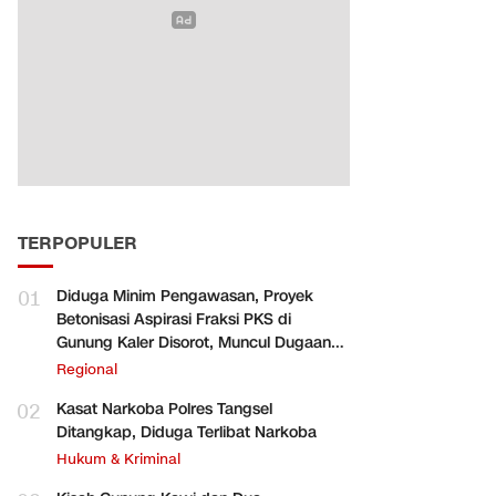
TERPOPULER
01
Diduga Minim Pengawasan, Proyek
Betonisasi Aspirasi Fraksi PKS di
Gunung Kaler Disorot, Muncul Dugaan
Pengurangan Volume
Regional
02
Kasat Narkoba Polres Tangsel
Ditangkap, Diduga Terlibat Narkoba
Hukum & Kriminal