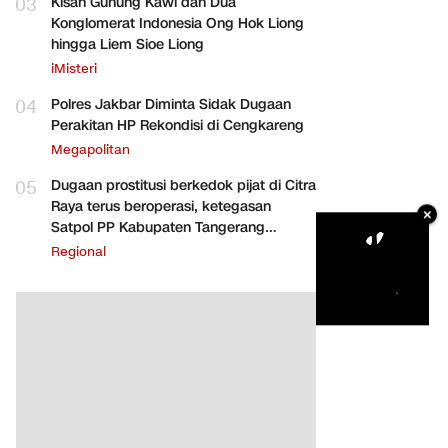
03
Kisah Gunung Kawi dan Dua
Konglomerat Indonesia Ong Hok Liong
hingga Liem Sioe Liong
iMisteri
04
Polres Jakbar Diminta Sidak Dugaan
Perakitan HP Rekondisi di Cengkareng
Megapolitan
05
Dugaan prostitusi berkedok pijat di Citra
Raya terus beroperasi, ketegasan
×
Satpol PP Kabupaten Tangerang
dipertanyakan
Regional