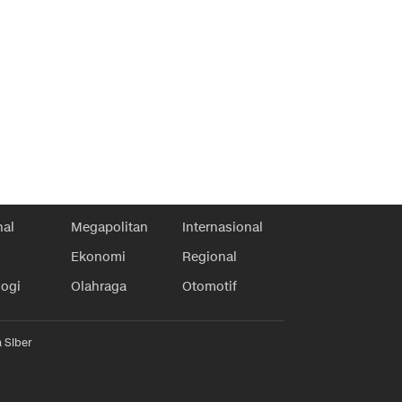
nal
Megapolitan
Internasional
Ekonomi
Regional
logi
Olahraga
Otomotif
 Siber