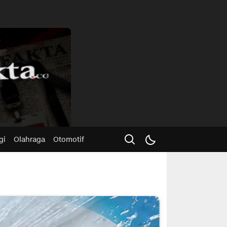
Advertisme
gi
Olahraga
Otomotif