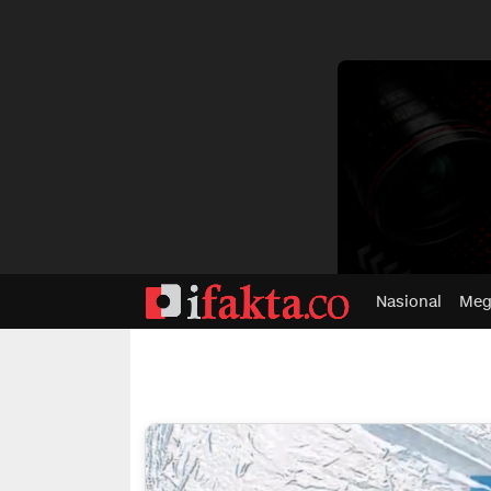
dvertisment
Nasional
Meg
ifakta.co
#pastibenar