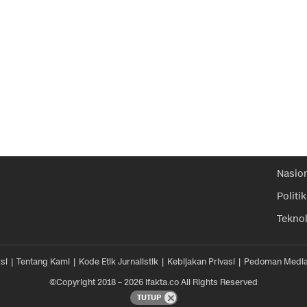
Nasio
Politik
Tekno
si
Tentang Kami
Kode Etik Jurnalistik
Kebijakan Privasi
Pedoman Media
©Copyright 2018 – 2026 ifakta.co All Rights Reserved
TUTUP