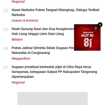
Regional
02
Kasat Narkoba Polres Tangsel Ditangkap, Diduga Terlibat
Narkoba
Hukum & Kriminal
×
03
Kisah Gunung Kawi dan Dua Konglomerat Indonesia Ong
Hok Liong hingga Liem Sioe Liong
iMisteri
04
Polres Jakbar Diminta Sidak Dugaan Perakitan HP
Rekondisi di Cengkareng
Megapolitan
05
Dugaan prostitusi berkedok pijat di Citra Raya terus
beroperasi, ketegasan Satpol PP Kabupaten Tangerang
dipertanyakan
Regional