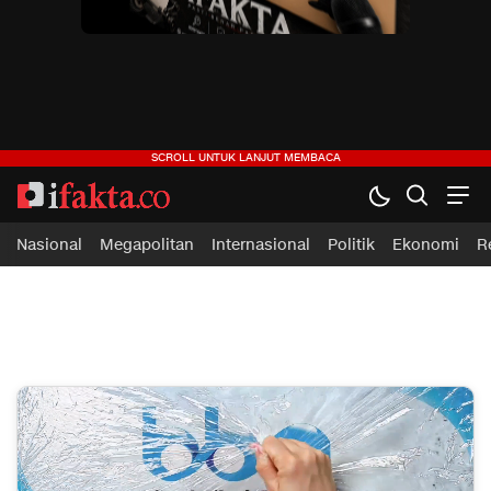
ifakta.co
#pastibenar
Nasional
Megapolitan
Internasional
Politik
Ekonomi
R