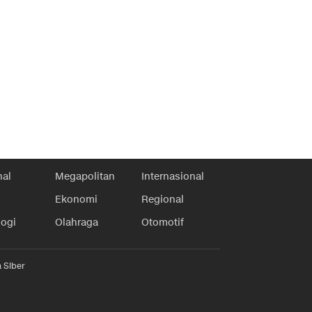
nal
Megapolitan
Internasional
Ekonomi
Regional
logi
Olahraga
Otomotif
 Siber