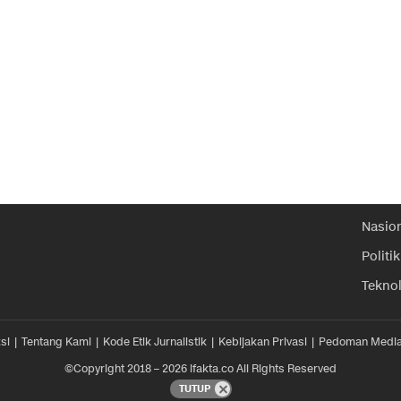
Nasio
Politik
Tekno
si
Tentang Kami
Kode Etik Jurnalistik
Kebijakan Privasi
Pedoman Media
©Copyright 2018 – 2026 ifakta.co All Rights Reserved
TUTUP