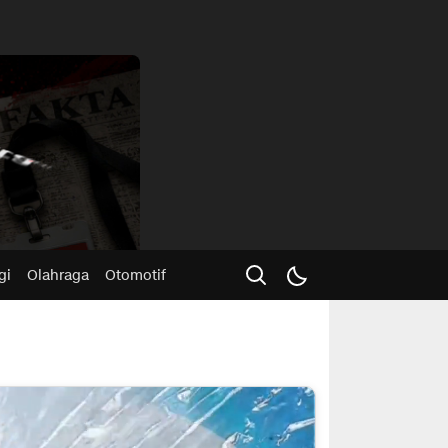
Advertisme
gi
Olahraga
Otomotif