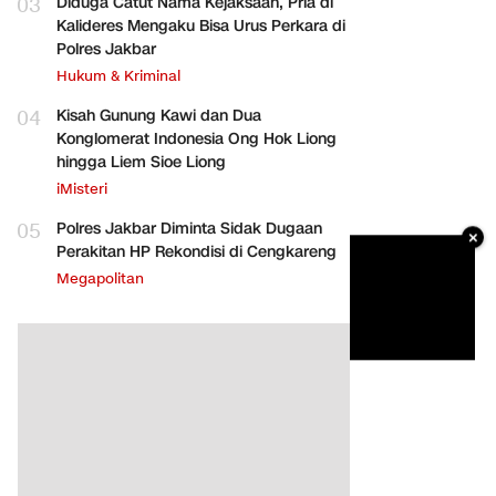
03
Diduga Catut Nama Kejaksaan, Pria di
Kalideres Mengaku Bisa Urus Perkara di
Polres Jakbar
Hukum & Kriminal
04
Kisah Gunung Kawi dan Dua
Konglomerat Indonesia Ong Hok Liong
hingga Liem Sioe Liong
iMisteri
05
Polres Jakbar Diminta Sidak Dugaan
×
Perakitan HP Rekondisi di Cengkareng
Megapolitan