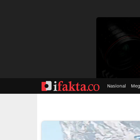
dvertisment
Nasional
Meg
ifakta.co
#pastibenar