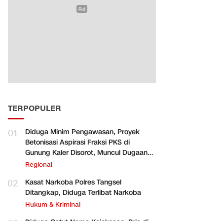
TERPOPULER
01
Diduga Minim Pengawasan, Proyek
Betonisasi Aspirasi Fraksi PKS di
Gunung Kaler Disorot, Muncul Dugaan
Pengurangan Volume
Regional
02
Kasat Narkoba Polres Tangsel
Ditangkap, Diduga Terlibat Narkoba
Hukum & Kriminal