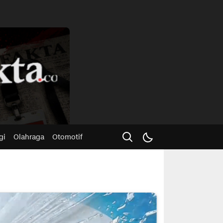
Advertisme
gi
Olahraga
Otomotif