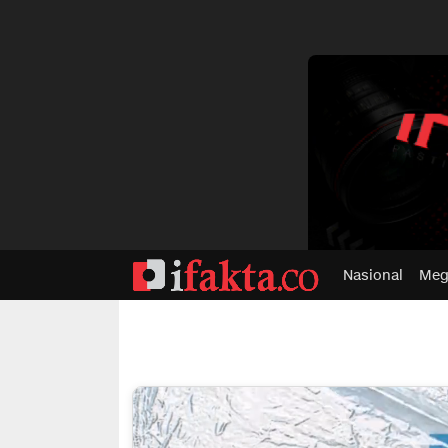
dvertisment
Nasional
Meg
ifakta.co
#pastibenar