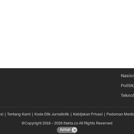
Nasio
Politik
Tekno
si
Tentang Kami
Kode Etik Jurnalistik
Kebijakan Privasi
Pedoman Media
©Copyright 2018 – 2026 ifakta.co All Rights Reserved
TUTUP