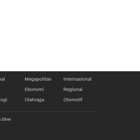
nal
Megapolitan
Internasional
Ekonomi
Regional
logi
Olahraga
Otomotif
 Siber