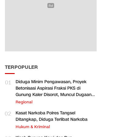
TERPOPULER
01
Diduga Minim Pengawasan, Proyek
Betonisasi Aspirasi Fraksi PKS di
Gunung Kaler Disorot, Muncul Dugaan
Pengurangan Volume
Regional
02
Kasat Narkoba Polres Tangsel
Ditangkap, Diduga Terlibat Narkoba
Hukum & Kriminal