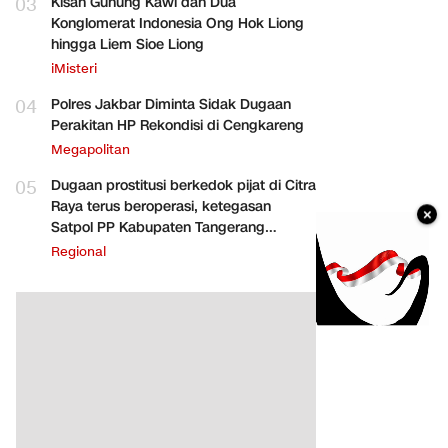
03
Kisah Gunung Kawi dan Dua
Konglomerat Indonesia Ong Hok Liong
hingga Liem Sioe Liong
iMisteri
04
Polres Jakbar Diminta Sidak Dugaan
Perakitan HP Rekondisi di Cengkareng
Megapolitan
05
Dugaan prostitusi berkedok pijat di Citra
Raya terus beroperasi, ketegasan
×
Satpol PP Kabupaten Tangerang
dipertanyakan
Regional