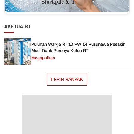
#KETUA RT
Puluhan Warga RT 10 RW 14 Rusunawa Pesakih
Mosi Tidak Percaya Ketua RT
Megapolitan
LEBIH BANYAK