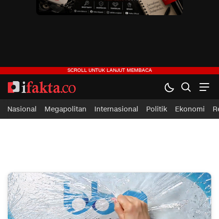
ifakta.co
#pastibenar
Nasional
Megapolitan
Internasional
Politik
Ekonomi
R