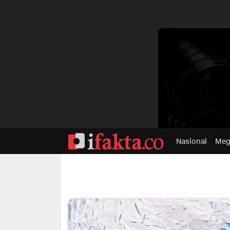
dvertisment
Nasional
Meg
ifakta.co
#pastibenar