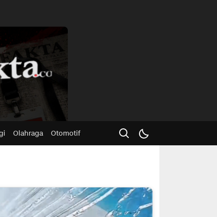
Advertisme
gi
Olahraga
Otomotif