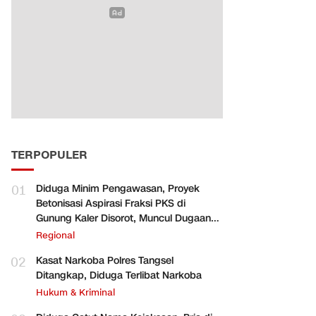
TERPOPULER
01
Diduga Minim Pengawasan, Proyek
Betonisasi Aspirasi Fraksi PKS di
Gunung Kaler Disorot, Muncul Dugaan
Pengurangan Volume
Regional
02
Kasat Narkoba Polres Tangsel
Ditangkap, Diduga Terlibat Narkoba
Hukum & Kriminal