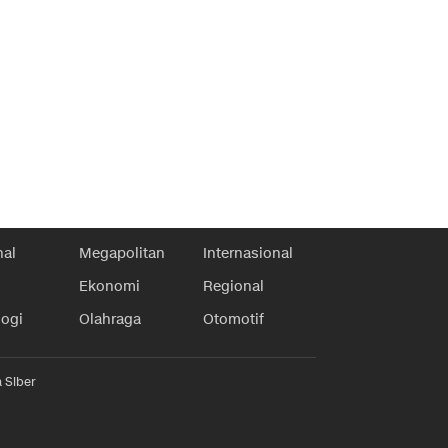
nal
Megapolitan
Internasional
Ekonomi
Regional
logi
Olahraga
Otomotif
 Siber