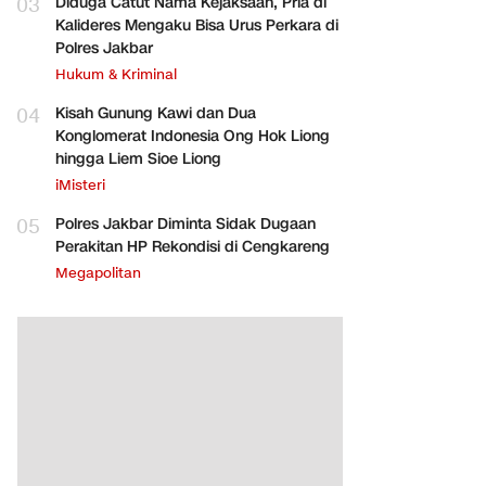
03
Diduga Catut Nama Kejaksaan, Pria di
Kalideres Mengaku Bisa Urus Perkara di
Polres Jakbar
Hukum & Kriminal
04
Kisah Gunung Kawi dan Dua
Konglomerat Indonesia Ong Hok Liong
hingga Liem Sioe Liong
iMisteri
05
Polres Jakbar Diminta Sidak Dugaan
Perakitan HP Rekondisi di Cengkareng
Megapolitan