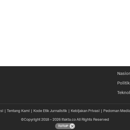
Nasio
Politik
Tekno
si
Tentang Kami
Kode Etik Jurnalistik
Kebijakan Privasi
Pedoman Media
©Copyright 2018 – 2026 ifakta.co All Rights Reserved
TUTUP