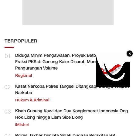
TERPOPULER
×
01
Diduga Minim Pengawasan, Proyek Betonisasi Aspirasi
Fraksi PKS di Gunung Kaler Disorot, Muncul Dugaan
Pengurangan Volume
Regional
02
Kasat Narkoba Polres Tangsel Ditangkap, Diduga Terlibat
Narkoba
Hukum & Kriminal
03
Kisah Gunung Kawi dan Dua Konglomerat Indonesia Ong
Hok Liong hingga Liem Sioe Liong
iMisteri
Polres Jakbar Diminta Sidak Dugaan Perakitan HP