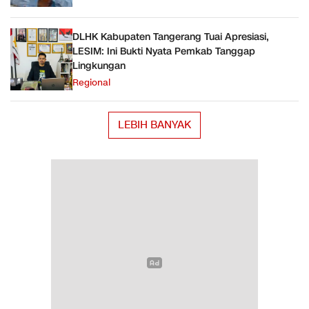
DLHK Kabupaten Tangerang Tuai Apresiasi,
LESIM: Ini Bukti Nyata Pemkab Tanggap
Lingkungan
Regional
LEBIH BANYAK