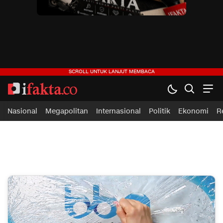
ifakta.co
#pastibenar
Nasional
Megapolitan
Internasional
Politik
Ekonomi
R