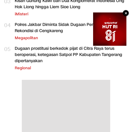
03
Kisah Gunung Kawi dan Dua Konglomerat Indonesia Ong
Hok Liong hingga Liem Sioe Liong
×
iMisteri
04
Polres Jakbar Diminta Sidak Dugaan Perakitan HP
Rekondisi di Cengkareng
Megapolitan
05
Dugaan prostitusi berkedok pijat di Citra Raya terus
beroperasi, ketegasan Satpol PP Kabupaten Tangerang
dipertanyakan
Regional