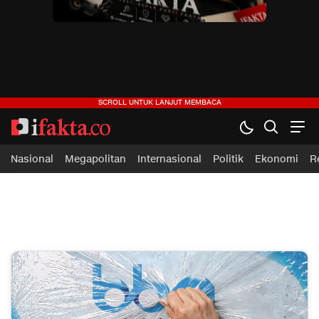
ifakta.co
#pastibenar
Nasional
Megapolitan
Internasional
Politik
Ekonomi
R