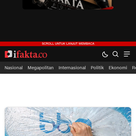
ifakta.co
#pastibenar
Nasional
Megapolitan
Internasional
Politik
Ekonomi
R