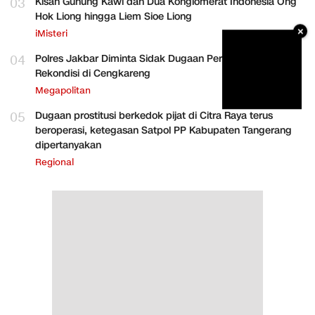
03
Kisah Gunung Kawi dan Dua Konglomerat Indonesia Ong
Hok Liong hingga Liem Sioe Liong
×
iMisteri
04
Polres Jakbar Diminta Sidak Dugaan Perakitan HP
Rekondisi di Cengkareng
Megapolitan
05
Dugaan prostitusi berkedok pijat di Citra Raya terus
beroperasi, ketegasan Satpol PP Kabupaten Tangerang
dipertanyakan
Regional