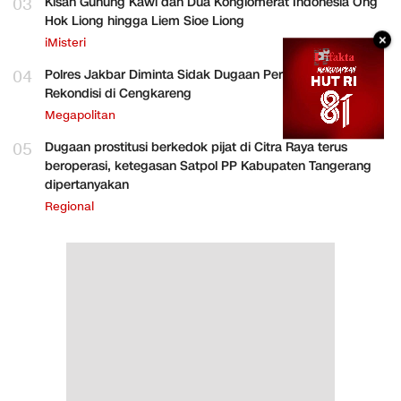
03
Kisah Gunung Kawi dan Dua Konglomerat Indonesia Ong
Hok Liong hingga Liem Sioe Liong
×
iMisteri
04
Polres Jakbar Diminta Sidak Dugaan Perakitan HP
Rekondisi di Cengkareng
Megapolitan
05
Dugaan prostitusi berkedok pijat di Citra Raya terus
beroperasi, ketegasan Satpol PP Kabupaten Tangerang
dipertanyakan
Regional