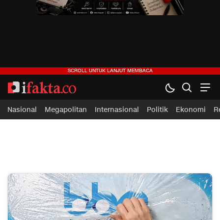
ifakta.co
#pastibenar
Nasional
Megapolitan
Internasional
Politik
Ekonomi
R