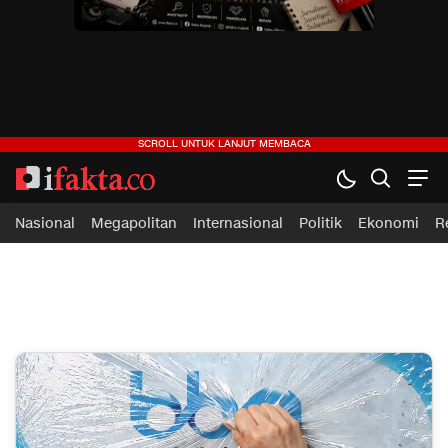
ifakta.co
#pastibenar
Nasional
Megapolitan
Internasional
Politik
Ekonomi
R