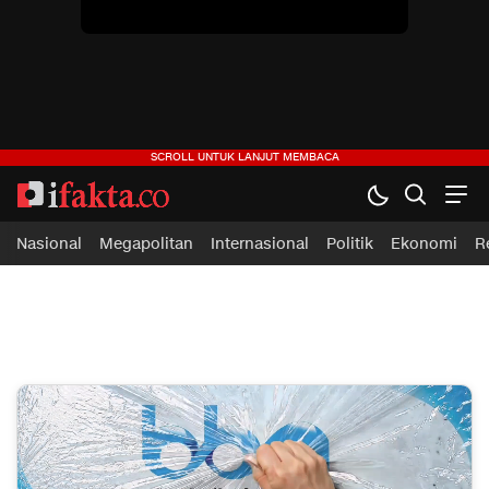
ifakta.co
#pastibenar
Nasional
Megapolitan
Internasional
Politik
Ekonomi
R