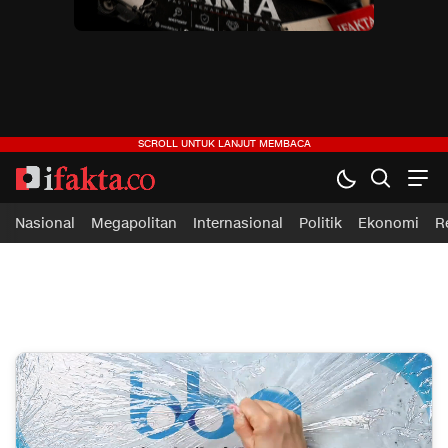
ifakta.co
#pastibenar
Nasional
Megapolitan
Internasional
Politik
Ekonomi
R