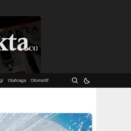
Advertisme
gi
Olahraga
Otomotif