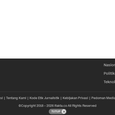
Nasio
Politik
Tekno
si
Tentang Kami
Kode Etik Jurnalistik
Kebijakan Privasi
Pedoman Media
©Copyright 2018 – 2026 ifakta.co All Rights Reserved
TUTUP