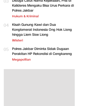
03
Diduga Catut Nama Kejaksaan, Pria di
Kalideres Mengaku Bisa Urus Perkara di
Polres Jakbar
Hukum & Kriminal
04
Kisah Gunung Kawi dan Dua
Konglomerat Indonesia Ong Hok Liong
hingga Liem Sioe Liong
iMisteri
05
Polres Jakbar Diminta Sidak Dugaan
Perakitan HP Rekondisi di Cengkareng
Megapolitan