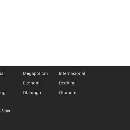
nal
Megapolitan
Internasional
Ekonomi
Regional
logi
Olahraga
Otomotif
 Siber