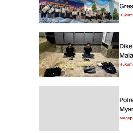
Gres
Hukum 
Dike
Mala
Hukum 
Polr
Myan
Megapo