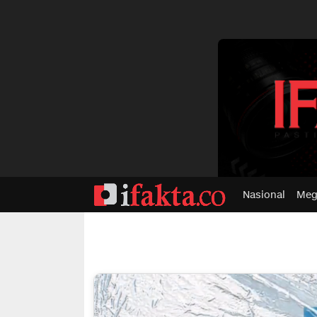
dvertisment
Nasional
Meg
ifakta.co
#pastibenar