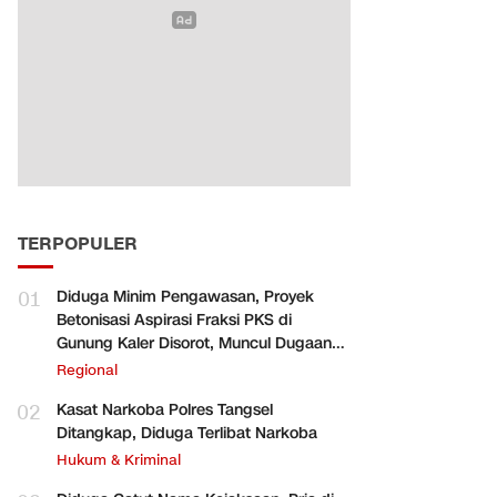
TERPOPULER
01
Diduga Minim Pengawasan, Proyek
Betonisasi Aspirasi Fraksi PKS di
Gunung Kaler Disorot, Muncul Dugaan
Pengurangan Volume
Regional
02
Kasat Narkoba Polres Tangsel
Ditangkap, Diduga Terlibat Narkoba
Hukum & Kriminal