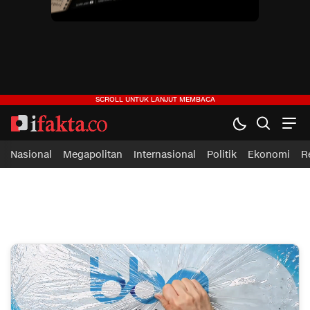
ifakta.co
#pastibenar
Nasional
Megapolitan
Internasional
Politik
Ekonomi
R