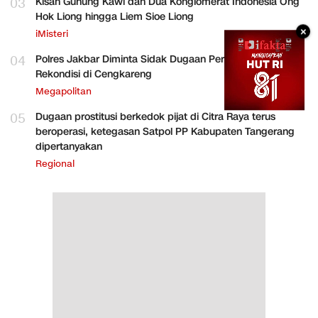
03
Kisah Gunung Kawi dan Dua Konglomerat Indonesia Ong
Hok Liong hingga Liem Sioe Liong
×
iMisteri
04
Polres Jakbar Diminta Sidak Dugaan Perakitan HP
Rekondisi di Cengkareng
Megapolitan
05
Dugaan prostitusi berkedok pijat di Citra Raya terus
beroperasi, ketegasan Satpol PP Kabupaten Tangerang
dipertanyakan
Regional