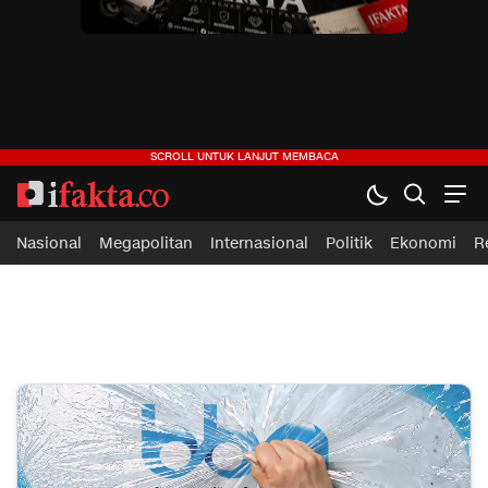
ifakta.co
#pastibenar
Nasional
Megapolitan
Internasional
Politik
Ekonomi
R