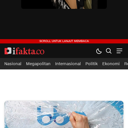
ifakta.co
#pastibenar
Nasional
Megapolitan
Internasional
Politik
Ekonomi
R