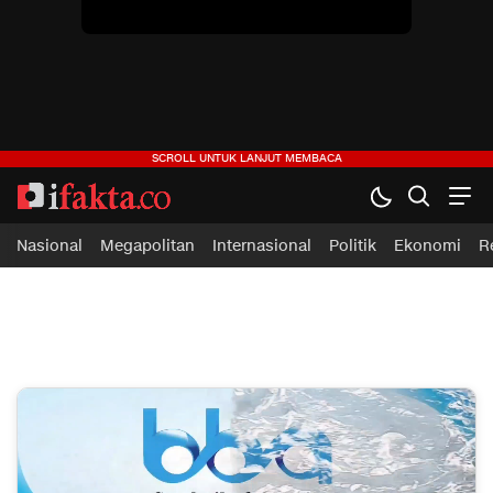
ifakta.co
#pastibenar
Nasional
Megapolitan
Internasional
Politik
Ekonomi
R