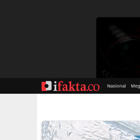
dvertisment
Nasional
Meg
ifakta.co
#pastibenar