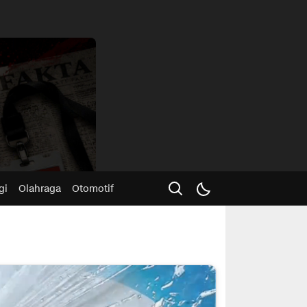
Advertisme
gi
Olahraga
Otomotif