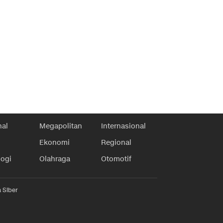
nal
Megapolitan
Internasional
Ekonomi
Regional
logi
Olahraga
Otomotif
 Siber