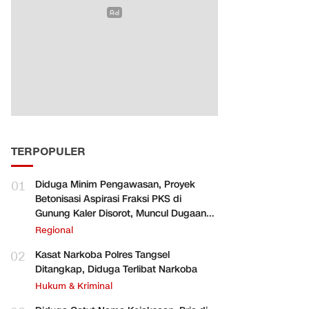
TERPOPULER
01
Diduga Minim Pengawasan, Proyek
Betonisasi Aspirasi Fraksi PKS di
Gunung Kaler Disorot, Muncul Dugaan
Pengurangan Volume
Regional
02
Kasat Narkoba Polres Tangsel
Ditangkap, Diduga Terlibat Narkoba
Hukum & Kriminal