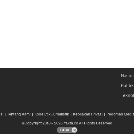
Nasio
Politik
Tekno
si
Tentang Kami
Kode Etik Jurnalistik
Kebijakan Privasi
Pedoman Media
©Copyright 2018 – 2026 ifakta.co All Rights Reserved
TUTUP