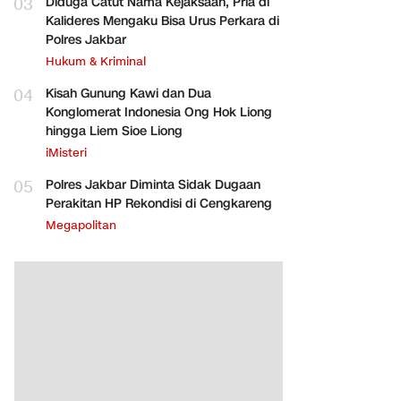
03
Diduga Catut Nama Kejaksaan, Pria di
Kalideres Mengaku Bisa Urus Perkara di
Polres Jakbar
Hukum & Kriminal
04
Kisah Gunung Kawi dan Dua
Konglomerat Indonesia Ong Hok Liong
hingga Liem Sioe Liong
iMisteri
05
Polres Jakbar Diminta Sidak Dugaan
Perakitan HP Rekondisi di Cengkareng
Megapolitan