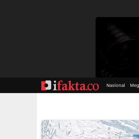
dvertisment
Nasional
Meg
ifakta.co
#pastibenar