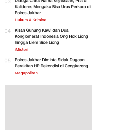
03
Diduga Catut Nama Kejaksaan, Pria di
Kalideres Mengaku Bisa Urus Perkara di
Polres Jakbar
Hukum & Kriminal
04
Kisah Gunung Kawi dan Dua
Konglomerat Indonesia Ong Hok Liong
hingga Liem Sioe Liong
iMisteri
05
Polres Jakbar Diminta Sidak Dugaan
Perakitan HP Rekondisi di Cengkareng
Megapolitan