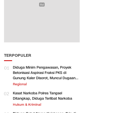
TERPOPULER
01
Diduga Minim Pengawasan, Proyek
Betonisasi Aspirasi Fraksi PKS di
Gunung Kaler Disorot, Muncul Dugaan
Pengurangan Volume
Regional
02
Kasat Narkoba Polres Tangsel
Ditangkap, Diduga Terlibat Narkoba
Hukum & Kriminal