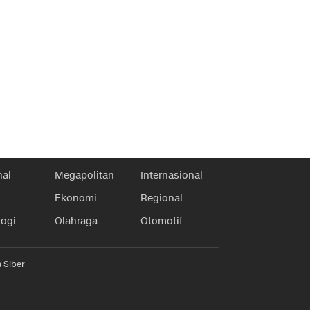
nal
Megapolitan
Internasional
Ekonomi
Regional
logi
Olahraga
Otomotif
 Siber