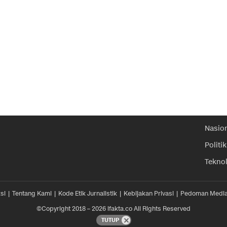
Nasio
Politik
Tekno
si
Tentang Kami
Kode Etik Jurnalistik
Kebijakan Privasi
Pedoman Media
©Copyright 2018 – 2026 ifakta.co All Rights Reserved
TUTUP