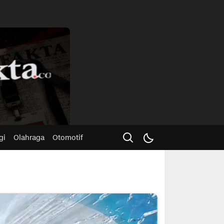
Advertisme
gi
Olahraga
Otomotif