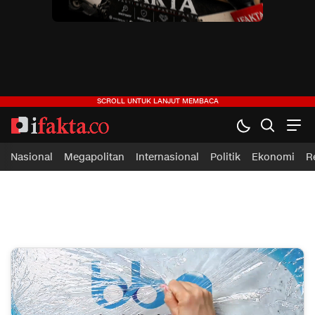
ifakta.co
#pastibenar
Nasional
Megapolitan
Internasional
Politik
Ekonomi
R