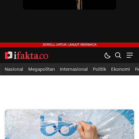
ifakta.co
#pastibenar
Nasional
Megapolitan
Internasional
Politik
Ekonomi
R