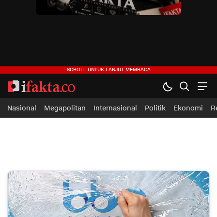
ifakta.co
#pastibenar
Nasional
Megapolitan
Internasional
Politik
Ekonomi
R