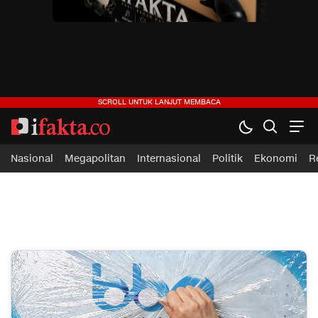
ifakta.co
#pastibenar
Nasional
Megapolitan
Internasional
Politik
Ekonomi
R