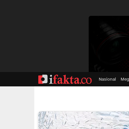
dvertisment
Nasional
Meg
ifakta.co
#pastibenar