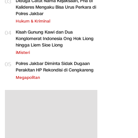
03
Diduga Catut Nama Kejaksaan, Pria di
Kalideres Mengaku Bisa Urus Perkara di
Polres Jakbar
Hukum & Kriminal
04
Kisah Gunung Kawi dan Dua
Konglomerat Indonesia Ong Hok Liong
hingga Liem Sioe Liong
iMisteri
05
Polres Jakbar Diminta Sidak Dugaan
Perakitan HP Rekondisi di Cengkareng
Megapolitan