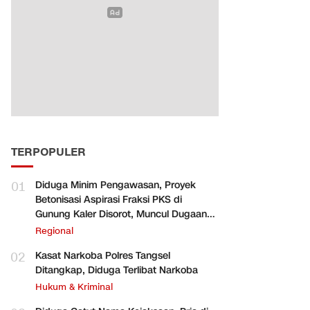
TERPOPULER
01
Diduga Minim Pengawasan, Proyek
Betonisasi Aspirasi Fraksi PKS di
Gunung Kaler Disorot, Muncul Dugaan
Pengurangan Volume
Regional
02
Kasat Narkoba Polres Tangsel
Ditangkap, Diduga Terlibat Narkoba
Hukum & Kriminal