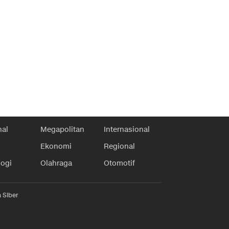
nal
Megapolitan
Internasional
Ekonomi
Regional
logi
Olahraga
Otomotif
 Siber