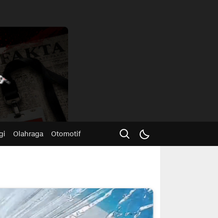
Advertisme
gi
Olahraga
Otomotif