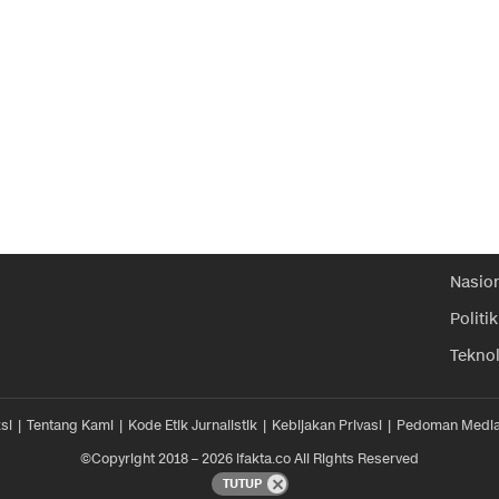
Nasio
Politik
Tekno
si
Tentang Kami
Kode Etik Jurnalistik
Kebijakan Privasi
Pedoman Media
©Copyright 2018 – 2026 ifakta.co All Rights Reserved
TUTUP